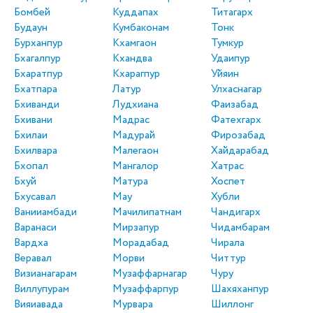
Бомбей
Куддапах
Титагарх
Будаун
Кумбаконам
Тонк
Бурханпур
Кхамгаон
Тумкур
Бхагалпур
Кхандва
Удаипур
Бхаратпур
Кхарагпур
Уйяин
Бхатпара
Латур
Улхаснагар
Бхиванди
Лудхиана
Фаизабад
Бхивани
Мадрас
Фатехгарх
Бхилаи
Мадурай
Фирозабад
Бхилвара
Малегаон
Хайдарабад
Бхопал
Мангалор
Хатрас
Бхуй
Матура
Хоспет
Бхусавал
Мау
Хубли
Ванииамбади
Мачилипатнам
Чандигарх
Варанаси
Мирзапур
Чидамбарам
Вардха
Морадабад
Чирала
Веравал
Морви
Читтур
Визианагарам
Музаффарнагар
Чуру
Виллупурам
Музаффарпур
Шахяханпур
Вияиавада
Мурвара
Шиллонг