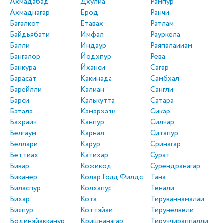
Ахмадабад
Дхулиа
Рампур
Ахмаднагар
Ерод
Ранчи
Багалкот
Етавах
Ратлам
Байдьябати
Имфал
Рауркела
Балли
Индаур
Раяпалаииам
Бангалор
Йодхпур
Рева
Банкура
Йханси
Сагар
Барасат
Какинада
Самбхал
Барейлли
Калиан
Сангли
Барси
Калькутта
Сатара
Батала
Камархати
Сикар
Бахраич
Канпур
Силчар
Белгаум
Карнал
Ситапур
Беллари
Карур
Сринагар
Беттиах
Катихар
Сурат
Бивар
Кожикод
Сурендранагар
Биканер
Колар Голд Филдс
Тана
Биласпур
Колхапур
Тенали
Бихар
Кота
Тируваннамалаи
Бияпур
Коттэйам
Тирунелвели
Бодинэйакканур
Кришнанагар
Тируччираппалли