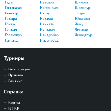
Гадаг
Навсари
Шимога
Ганганагар
Нагеркоил
Шолапур
Гвалиор
Нагпур
Элуру
Годхра
Надиад
Юнагадх
Гонда
Наихати
Ямму
Гондал
Нандиал
Ямнагар
Горакхпур
Нандурбар
Ямшедпур
Гунтакал
Низамабад
Турниры
Регистрация
Правила
Рейтинг
Справка
Корты
NTRP