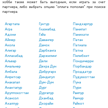
хобби также может быть выгодным, если играть за счет
партнера, либо выбрать опцию "оплата пополам" при поиске
партнера.
Агартала
Гунтур
Пандхарпур
Агра
Гхазиабад
Панипат
Адони
Гэйа
Панихати
Аймер
Давангер
Патан
Акола
Дамох
Патиала
Алигар
Дарбханга
Патна
Аллахабад
Даржилинг
Пилибхит
Альвар
Дели
Пондичерри
Амальнер
Дехра Дун
Порбандар
Амбала
Дибругарх
Проддатур
Амритсар
Диндигул
Пудуккоттаи
Анакапал
Дум-Дум
Пуна
Анантапур
Дург
Пури
Аруппокоттаи
Дургапур
Раипур
Асансол
Дханбад
Раичур
Ахалпур
Дхорайи
Райкот