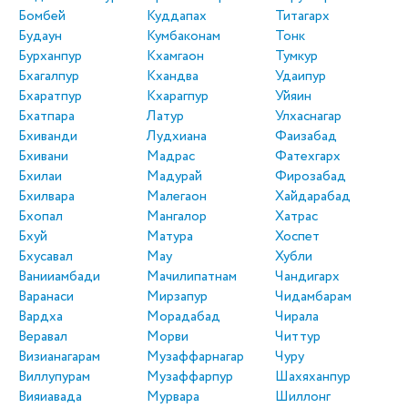
Бомбей
Куддапах
Титагарх
Будаун
Кумбаконам
Тонк
Бурханпур
Кхамгаон
Тумкур
Бхагалпур
Кхандва
Удаипур
Бхаратпур
Кхарагпур
Уйяин
Бхатпара
Латур
Улхаснагар
Бхиванди
Лудхиана
Фаизабад
Бхивани
Мадрас
Фатехгарх
Бхилаи
Мадурай
Фирозабад
Бхилвара
Малегаон
Хайдарабад
Бхопал
Мангалор
Хатрас
Бхуй
Матура
Хоспет
Бхусавал
Мау
Хубли
Ванииамбади
Мачилипатнам
Чандигарх
Варанаси
Мирзапур
Чидамбарам
Вардха
Морадабад
Чирала
Веравал
Морви
Читтур
Визианагарам
Музаффарнагар
Чуру
Виллупурам
Музаффарпур
Шахяханпур
Вияиавада
Мурвара
Шиллонг