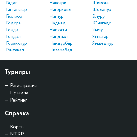
Гадаг
Навсари
Шимога
Ганганагар
Нагеркоил
Шолапур
Гвалиор
Нагпур
Элуру
Годхра
Надиад
Юнагадх
Гонда
Наихати
Ямму
Гондал
Нандиал
Ямнагар
Горакхпур
Нандурбар
Ямшедпур
Гунтакал
Низамабад
Турниры
Регистрация
Правила
Рейтинг
Справка
Корты
NTRP