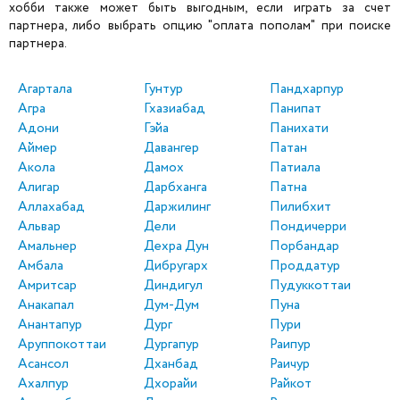
хобби также может быть выгодным, если играть за счет
партнера, либо выбрать опцию "оплата пополам" при поиске
партнера.
Агартала
Гунтур
Пандхарпур
Агра
Гхазиабад
Панипат
Адони
Гэйа
Панихати
Аймер
Давангер
Патан
Акола
Дамох
Патиала
Алигар
Дарбханга
Патна
Аллахабад
Даржилинг
Пилибхит
Альвар
Дели
Пондичерри
Амальнер
Дехра Дун
Порбандар
Амбала
Дибругарх
Проддатур
Амритсар
Диндигул
Пудуккоттаи
Анакапал
Дум-Дум
Пуна
Анантапур
Дург
Пури
Аруппокоттаи
Дургапур
Раипур
Асансол
Дханбад
Раичур
Ахалпур
Дхорайи
Райкот