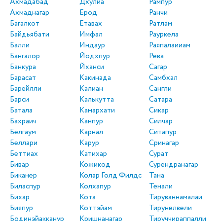
Ахмадабад
Дхулиа
Рампур
Ахмаднагар
Ерод
Ранчи
Багалкот
Етавах
Ратлам
Байдьябати
Имфал
Рауркела
Балли
Индаур
Раяпалаииам
Бангалор
Йодхпур
Рева
Банкура
Йханси
Сагар
Барасат
Какинада
Самбхал
Барейлли
Калиан
Сангли
Барси
Калькутта
Сатара
Батала
Камархати
Сикар
Бахраич
Канпур
Силчар
Белгаум
Карнал
Ситапур
Беллари
Карур
Сринагар
Беттиах
Катихар
Сурат
Бивар
Кожикод
Сурендранагар
Биканер
Колар Голд Филдс
Тана
Биласпур
Колхапур
Тенали
Бихар
Кота
Тируваннамалаи
Бияпур
Коттэйам
Тирунелвели
Бодинэйакканур
Кришнанагар
Тируччираппалли