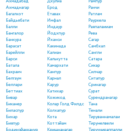
Ахмадабад
Дхулиа
Рампур
Ахмаднагар
Ерод
Ранчи
Багалкот
Етавах
Ратлам
Байдьябати
Имфал
Рауркела
Балли
Индаур
Раяпалаииам
Бангалор
Йодхпур
Рева
Банкура
Йханси
Сагар
Барасат
Какинада
Самбхал
Барейлли
Калиан
Сангли
Барси
Калькутта
Сатара
Батала
Камархати
Сикар
Бахраич
Канпур
Силчар
Белгаум
Карнал
Ситапур
Беллари
Карур
Сринагар
Беттиах
Катихар
Сурат
Бивар
Кожикод
Сурендранагар
Биканер
Колар Голд Филдс
Тана
Биласпур
Колхапур
Тенали
Бихар
Кота
Тируваннамалаи
Бияпур
Коттэйам
Тирунелвели
Бодинэйакканур
Кришнанагар
Тируччираппалли