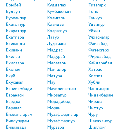
Бомбей
Куддапах
Титагарх
Будаун
Кумбаконам
Тонк
Бурханпур
Кхамгаон
Тумкур
Бхагалпур
Кхандва
Удаипур
Бхаратпур
Кхарагпур
Уйяин
Бхатпара
Латур
Улхаснагар
Бхиванди
Лудхиана
Фаизабад
Бхивани
Мадрас
Фатехгарх
Бхилаи
Мадурай
Фирозабад
Бхилвара
Малегаон
Хайдарабад
Бхопал
Мангалор
Хатрас
Бхуй
Матура
Хоспет
Бхусавал
Мау
Хубли
Ванииамбади
Мачилипатнам
Чандигарх
Варанаси
Мирзапур
Чидамбарам
Вардха
Морадабад
Чирала
Веравал
Морви
Читтур
Визианагарам
Музаффарнагар
Чуру
Виллупурам
Музаффарпур
Шахяханпур
Вияиавада
Мурвара
Шиллонг