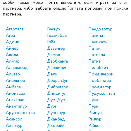
хобби также может быть выгодным, если играть за счет
партнера, либо выбрать опцию "оплата пополам" при поиске
партнера.
Агартала
Гунтур
Пандхарпур
Агра
Гхазиабад
Панипат
Адони
Гэйа
Панихати
Аймер
Давангер
Патан
Акола
Дамох
Патиала
Алигар
Дарбханга
Патна
Аллахабад
Даржилинг
Пилибхит
Альвар
Дели
Пондичерри
Амальнер
Дехра Дун
Порбандар
Амбала
Дибругарх
Проддатур
Амритсар
Диндигул
Пудуккоттаи
Анакапал
Дум-Дум
Пуна
Анантапур
Дург
Пури
Аруппокоттаи
Дургапур
Раипур
Асансол
Дханбад
Раичур
Ахалпур
Дхорайи
Райкот