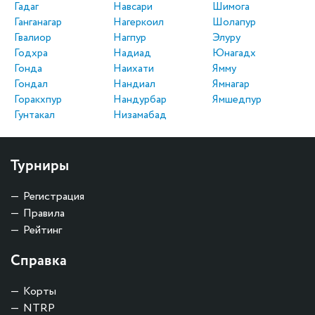
Гадаг
Навсари
Шимога
Ганганагар
Нагеркоил
Шолапур
Гвалиор
Нагпур
Элуру
Годхра
Надиад
Юнагадх
Гонда
Наихати
Ямму
Гондал
Нандиал
Ямнагар
Горакхпур
Нандурбар
Ямшедпур
Гунтакал
Низамабад
Турниры
Регистрация
Правила
Рейтинг
Справка
Корты
NTRP