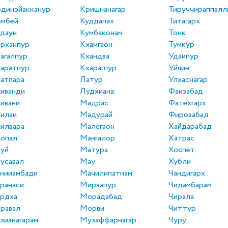
динэйакканур
Кришнанагар
Тируччираппалл
омбей
Куддапах
Титагарх
даун
Кумбаконам
Тонк
рханпур
Кхамгаон
Тумкур
агалпур
Кхандва
Удаипур
аратпур
Кхарагпур
Уйяин
атпара
Латур
Улхаснагар
иванди
Лудхиана
Фаизабад
ивани
Мадрас
Фатехгарх
илаи
Мадурай
Фирозабад
илвара
Малегаон
Хайдарабад
опал
Мангалор
Хатрас
уй
Матура
Хоспет
усавал
Мау
Хубли
нииамбади
Мачилипатнам
Чандигарх
ранаси
Мирзапур
Чидамбарам
рдха
Морадабад
Чирала
равал
Морви
Читтур
зианагарам
Музаффарнагар
Чуру