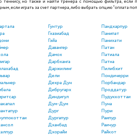
теннису, но также и найти тренера с помощью фильтра, если по
ым, если играть за счет партнера, либо выбрать опцию "оплата поп
артала
Гунтур
Пандхарпур
ра
Гхазиабад
Панипат
дони
Гэйа
Панихати
ймер
Давангер
Патан
кола
Дамох
Патиала
игар
Дарбханга
Патна
ллахабад
Даржилинг
Пилибхит
ьвар
Дели
Пондичерри
альнер
Дехра Дун
Порбандар
мбала
Дибругарх
Проддатур
мритсар
Диндигул
Пудуккоттаи
акапал
Дум-Дум
Пуна
антапур
Дург
Пури
руппокоттаи
Дургапур
Раипур
сансол
Дханбад
Раичур
халпур
Дхорайи
Райкот