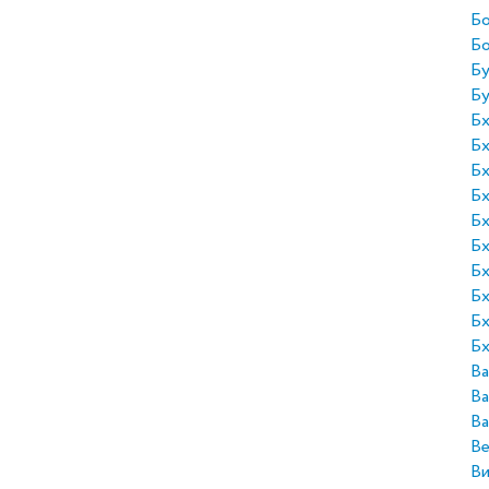
Бо
Б
Бу
Бу
Бх
Бх
Бх
Бх
Бх
Бх
Бх
Бх
Бх
Бх
Ва
Ва
Ва
Ве
Ви