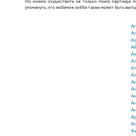
Но можно осуществить не только поиск партнера по 
упомянуть, что любимое хобби также может быть выгодн
Аг
Аг
А
А
А
Ал
А
Ал
Ам
А
А
Ан
Ан
А
А
А