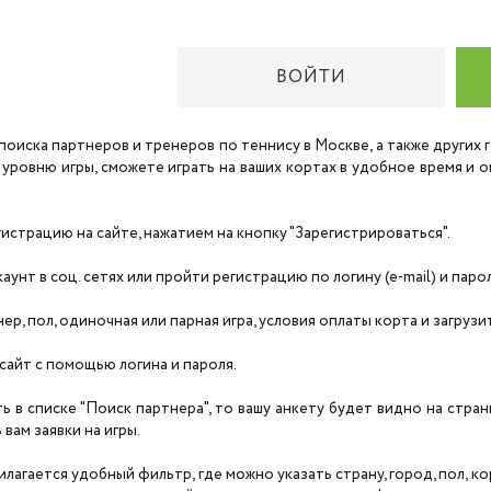
ВОЙТИ
поиска партнеров и тренеров по теннису в Москве, а также других
 уровню игры, сможете играть на ваших кортах в удобное время и
страцию на сайте, нажатием на кнопку "Зарегистрироваться".
унт в соц. сетях или пройти регистрацию по логину (e-mail) и паро
нер, пол, одиночная или парная игра, условия оплаты корта и загруз
сайт с помощью логина и пароля.
ть в списке "Поиск партнера", то вашу анкету будет видно на стра
вам заявки на игры.
агается удобный фильтр, где можно указать страну, город, пол, корт,