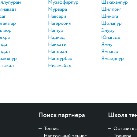
ллупурам
Музаффарпур
Шахяханпур
яиавада
Мурвара
Шиллонг
даг
Навсари
Шимога
нганагар
Нагеркоил
Шолапур
алиор
Нагпур
Элуру
дхра
Надиад
Юнагадх
нда
Наихати
Ямму
ндал
Нандиал
Ямнагар
ракхпур
Нандурбар
Ямшедпур
нтакал
Низамабад
Поиск партнера
Школа те
Теннис
Оставить 
Настольный теннис
Тренера