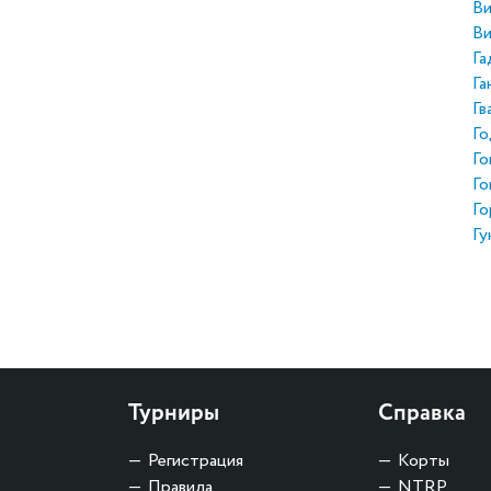
Ви
Ви
Га
Га
Гв
Го
Го
Го
Го
Гу
Турниры
Справка
Регистрация
Корты
Правила
NTRP