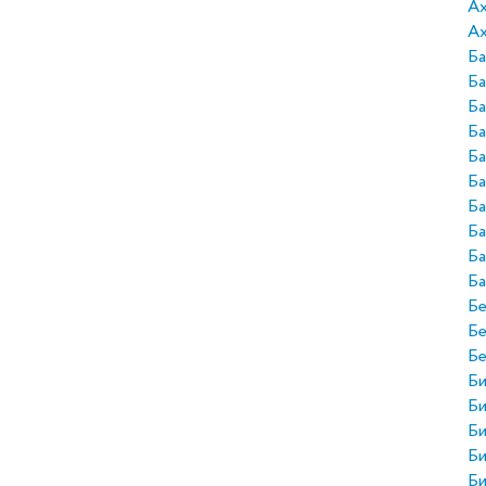
А
Ах
Ба
Ба
Б
Ба
Ба
Ба
Ба
Ба
Ба
Ба
Бе
Б
Б
Би
Би
Би
Би
Би