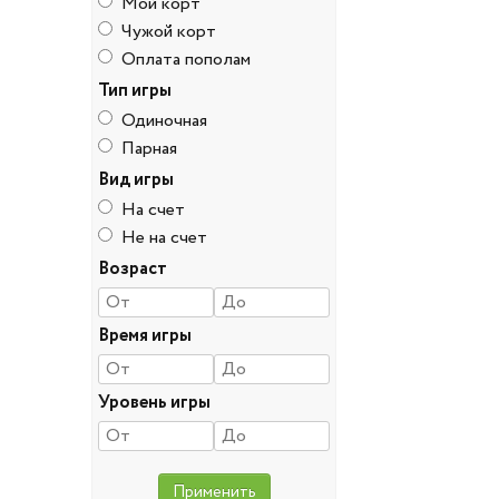
Мой корт
Чужой корт
Оплата пополам
Тип игры
Одиночная
Парная
Вид игры
На счет
Не на счет
Возраст
Время игры
Уровень игры