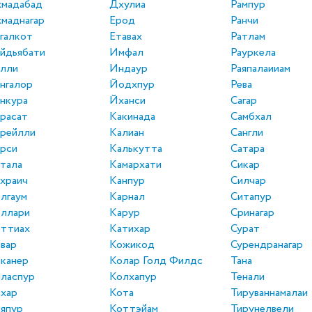
хмадабад
Дхулиа
Рампур
маднагар
Ерод
Ранчи
галкот
Етавах
Ратлам
йдьябати
Имфал
Рауркела
алли
Индаур
Раяпалаииам
нгалор
Йодхпур
Рева
нкура
Йханси
Сагар
расат
Какинада
Самбхал
рейлли
Калиан
Сангли
рси
Калькутта
Сатара
тала
Камархати
Сикар
храич
Канпур
Силчар
лгаум
Карнал
Ситапур
еллари
Карур
Сринагар
еттиах
Катихар
Сурат
вар
Кожикод
Сурендранагар
канер
Колар Голд Филдс
Тана
ласпур
Колхапур
Тенали
хар
Кота
Тируваннамалаи
япур
Коттэйам
Тирунелвели