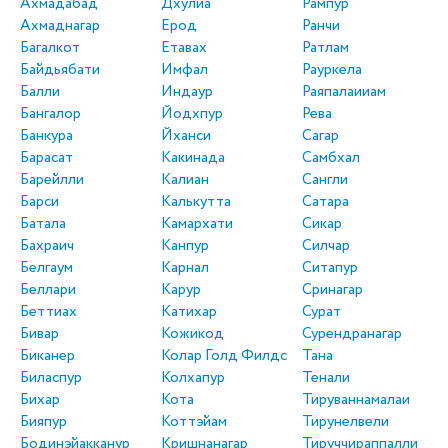
Ахмадабад
Дхулиа
Рампур
Ахмаднагар
Ерод
Ранчи
Багалкот
Етавах
Ратлам
Байдьябати
Имфал
Рауркела
Балли
Индаур
Раяпалаииам
Бангалор
Йодхпур
Рева
Банкура
Йханси
Сагар
Барасат
Какинада
Самбхал
Барейлли
Калиан
Сангли
Барси
Калькутта
Сатара
Батала
Камархати
Сикар
Бахраич
Канпур
Силчар
Белгаум
Карнал
Ситапур
Беллари
Карур
Сринагар
Беттиах
Катихар
Сурат
Бивар
Кожикод
Сурендранагар
Биканер
Колар Голд Филдс
Тана
Биласпур
Колхапур
Тенали
Бихар
Кота
Тируваннамалаи
Бияпур
Коттэйам
Тирунелвели
Бодинэйакканур
Кришнанагар
Тируччираппалли