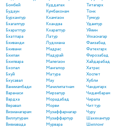
Бомбей
Куддапах
Титагарх
Будаун
Кумбаконам
Тонк
Бурханпур
Кхамгаон
Тумкур
Бхагалпур
Кхандва
Удаипур
Бхаратпур
Кхарагпур
Уйяин
Бхатпара
Латур
Улхаснагар
Бхиванди
Лудхиана
Фаизабад
Бхивани
Мадрас
Фатехгарх
Бхилаи
Мадурай
Фирозабад
Бхилвара
Малегаон
Хайдарабад
Бхопал
Мангалор
Хатрас
Бхуй
Матура
Хоспет
Бхусавал
Мау
Хубли
Ванииамбади
Мачилипатнам
Чандигарх
Варанаси
Мирзапур
Чидамбарам
Вардха
Морадабад
Чирала
Веравал
Морви
Читтур
Визианагарам
Музаффарнагар
Чуру
Виллупурам
Музаффарпур
Шахяханпур
Вияиавада
Мурвара
Шиллонг