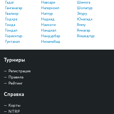
Гадаг
Навсари
Шимога
Ганганагар
Нагеркоил
Шолапур
Гвалиор
Нагпур
Элуру
Годхра
Надиад
Юнагадх
Гонда
Наихати
Ямму
Гондал
Нандиал
Ямнагар
Горакхпур
Нандурбар
Ямшедпур
Гунтакал
Низамабад
Турниры
Регистрация
Правила
Рейтинг
Справка
Корты
NTRP