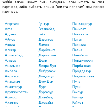
хобби также может быть выгодным, если играть за счет
партнера, либо выбрать опцию "оплата пополам" при поиске
партнера.
Агартала
Гунтур
Пандхарпур
Агра
Гхазиабад
Панипат
Адони
Гэйа
Панихати
Аймер
Давангер
Патан
Акола
Дамох
Патиала
Алигар
Дарбханга
Патна
Аллахабад
Даржилинг
Пилибхит
Альвар
Дели
Пондичерри
Амальнер
Дехра Дун
Порбандар
Амбала
Дибругарх
Проддатур
Амритсар
Диндигул
Пудуккоттаи
Анакапал
Дум-Дум
Пуна
Анантапур
Дург
Пури
Аруппокоттаи
Дургапур
Раипур
Асансол
Дханбад
Раичур
Ахалпур
Дхорайи
Райкот