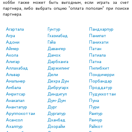
хобби также может быть выгодным, если играть за счет
партнера, либо выбрать опцию "оплата пополам" при поиске
партнера.
Агартала
Гунтур
Пандхарпур
Агра
Гхазиабад
Панипат
Адони
Гэйа
Панихати
Аймер
Давангер
Патан
Акола
Дамох
Патиала
Алигар
Дарбханга
Патна
Аллахабад
Даржилинг
Пилибхит
Альвар
Дели
Пондичерри
Амальнер
Дехра Дун
Порбандар
Амбала
Дибругарх
Проддатур
Амритсар
Диндигул
Пудуккоттаи
Анакапал
Дум-Дум
Пуна
Анантапур
Дург
Пури
Аруппокоттаи
Дургапур
Раипур
Асансол
Дханбад
Раичур
Ахалпур
Дхорайи
Райкот