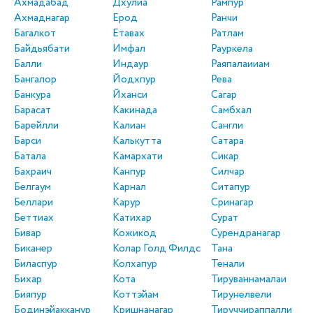
Ахмадабад
Дхулиа
Рампур
Ахмаднагар
Ерод
Ранчи
Багалкот
Етавах
Ратлам
Байдьябати
Имфал
Рауркела
Балли
Индаур
Раяпалаииам
Бангалор
Йодхпур
Рева
Банкура
Йханси
Сагар
Барасат
Какинада
Самбхал
Барейлли
Калиан
Сангли
Барси
Калькутта
Сатара
Батала
Камархати
Сикар
Бахраич
Канпур
Силчар
Белгаум
Карнал
Ситапур
Беллари
Карур
Сринагар
Беттиах
Катихар
Сурат
Бивар
Кожикод
Сурендранагар
Биканер
Колар Голд Филдс
Тана
Биласпур
Колхапур
Тенали
Бихар
Кота
Тируваннамалаи
Бияпур
Коттэйам
Тирунелвели
Бодинэйакканур
Кришнанагар
Тируччираппалли