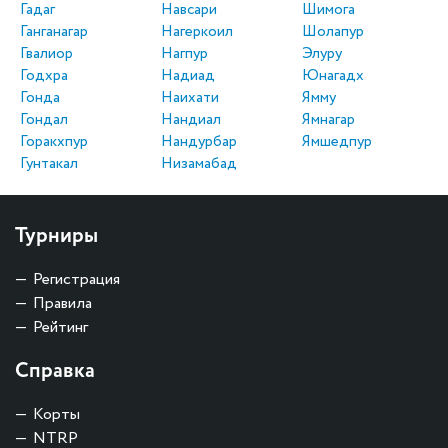
Гадаг
Навсари
Шимога
Ганганагар
Нагеркоил
Шолапур
Гвалиор
Нагпур
Элуру
Годхра
Надиад
Юнагадх
Гонда
Наихати
Ямму
Гондал
Нандиал
Ямнагар
Горакхпур
Нандурбар
Ямшедпур
Гунтакал
Низамабад
Турниры
Регистрация
Правила
Рейтинг
Справка
Корты
NTRP