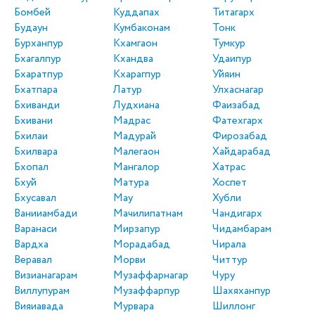
Бомбей
Куддапах
Титагарх
Будаун
Кумбаконам
Тонк
Бурханпур
Кхамгаон
Тумкур
Бхагалпур
Кхандва
Удаипур
Бхаратпур
Кхарагпур
Уйяин
Бхатпара
Латур
Улхаснагар
Бхиванди
Лудхиана
Фаизабад
Бхивани
Мадрас
Фатехгарх
Бхилаи
Мадурай
Фирозабад
Бхилвара
Малегаон
Хайдарабад
Бхопал
Мангалор
Хатрас
Бхуй
Матура
Хоспет
Бхусавал
Мау
Хубли
Ванииамбади
Мачилипатнам
Чандигарх
Варанаси
Мирзапур
Чидамбарам
Вардха
Морадабад
Чирала
Веравал
Морви
Читтур
Визианагарам
Музаффарнагар
Чуру
Виллупурам
Музаффарпур
Шахяханпур
Вияиавада
Мурвара
Шиллонг