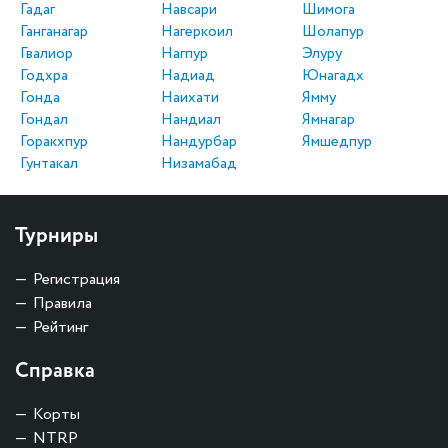
Гадаг
Навсари
Шимога
Ганганагар
Нагеркоил
Шолапур
Гвалиор
Нагпур
Элуру
Годхра
Надиад
Юнагадх
Гонда
Наихати
Ямму
Гондал
Нандиал
Ямнагар
Горакхпур
Нандурбар
Ямшедпур
Гунтакал
Низамабад
Турниры
Регистрация
Правила
Рейтинг
Справка
Корты
NTRP