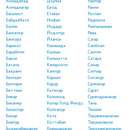
Ахмадабад
Дхулиа
Рампур
Ахмаднагар
Ерод
Ранчи
Багалкот
Етавах
Ратлам
Байдьябати
Имфал
Рауркела
Балли
Индаур
Раяпалаииам
Бангалор
Йодхпур
Рева
Банкура
Йханси
Сагар
Барасат
Какинада
Самбхал
Барейлли
Калиан
Сангли
Барси
Калькутта
Сатара
Батала
Камархати
Сикар
Бахраич
Канпур
Силчар
Белгаум
Карнал
Ситапур
Беллари
Карур
Сринагар
Беттиах
Катихар
Сурат
Бивар
Кожикод
Сурендранагар
Биканер
Колар Голд Филдс
Тана
Биласпур
Колхапур
Тенали
Бихар
Кота
Тируваннамалаи
Бияпур
Коттэйам
Тирунелвели
Бодинэйакканур
Кришнанагар
Тируччираппалли