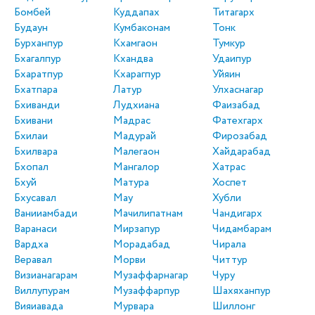
Бомбей
Куддапах
Титагарх
Будаун
Кумбаконам
Тонк
Бурханпур
Кхамгаон
Тумкур
Бхагалпур
Кхандва
Удаипур
Бхаратпур
Кхарагпур
Уйяин
Бхатпара
Латур
Улхаснагар
Бхиванди
Лудхиана
Фаизабад
Бхивани
Мадрас
Фатехгарх
Бхилаи
Мадурай
Фирозабад
Бхилвара
Малегаон
Хайдарабад
Бхопал
Мангалор
Хатрас
Бхуй
Матура
Хоспет
Бхусавал
Мау
Хубли
Ванииамбади
Мачилипатнам
Чандигарх
Варанаси
Мирзапур
Чидамбарам
Вардха
Морадабад
Чирала
Веравал
Морви
Читтур
Визианагарам
Музаффарнагар
Чуру
Виллупурам
Музаффарпур
Шахяханпур
Вияиавада
Мурвара
Шиллонг