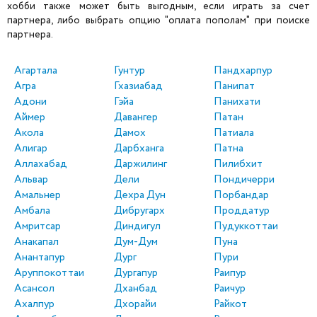
хобби также может быть выгодным, если играть за счет
партнера, либо выбрать опцию "оплата пополам" при поиске
партнера.
Агартала
Гунтур
Пандхарпур
Агра
Гхазиабад
Панипат
Адони
Гэйа
Панихати
Аймер
Давангер
Патан
Акола
Дамох
Патиала
Алигар
Дарбханга
Патна
Аллахабад
Даржилинг
Пилибхит
Альвар
Дели
Пондичерри
Амальнер
Дехра Дун
Порбандар
Амбала
Дибругарх
Проддатур
Амритсар
Диндигул
Пудуккоттаи
Анакапал
Дум-Дум
Пуна
Анантапур
Дург
Пури
Аруппокоттаи
Дургапур
Раипур
Асансол
Дханбад
Раичур
Ахалпур
Дхорайи
Райкот