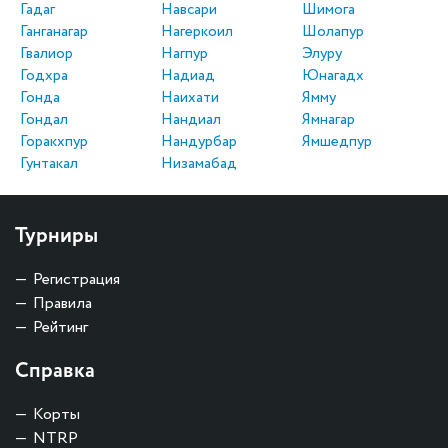
Гадаг
Навсари
Шимога
Ганганагар
Нагеркоил
Шолапур
Гвалиор
Нагпур
Элуру
Годхра
Надиад
Юнагадх
Гонда
Наихати
Ямму
Гондал
Нандиал
Ямнагар
Горакхпур
Нандурбар
Ямшедпур
Гунтакал
Низамабад
Турниры
Регистрация
Правила
Рейтинг
Справка
Корты
NTRP