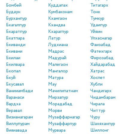
Бомбей
Куддапах
Титагарх
Будаун
Кумбаконам
Тонк
Бурханпур
Кхамгаон
Тумкур
Бхагалпур
Кхандва
Удаипур
Бхаратпур
Кхарагпур
Уйяин
Бхатпара
Латур
Улхаснагар
Бхиванди
Лудхиана
Фаизабад
Бхивани
Мадрас
Фатехгарх
Бхилаи
Мадурай
Фирозабад
Бхилвара
Малегаон
Хайдарабад
Бхопал
Мангалор
Хатрас
Бхуй
Матура
Хоспет
Бхусавал
Мау
Хубли
Ванииамбади
Мачилипатнам
Чандигарх
Варанаси
Мирзапур
Чидамбарам
Вардха
Морадабад
Чирала
Веравал
Морви
Читтур
Визианагарам
Музаффарнагар
Чуру
Виллупурам
Музаффарпур
Шахяханпур
Вияиавада
Мурвара
Шиллонг