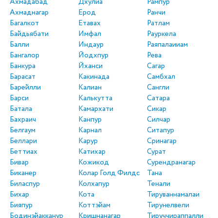
Ахмадабад
Дхулиа
Рампур
Ахмаднагар
Ерод
Ранчи
Багалкот
Етавах
Ратлам
Байдьябати
Имфал
Рауркела
Балли
Индаур
Раяпалаииам
Бангалор
Йодхпур
Рева
Банкура
Йханси
Сагар
Барасат
Какинада
Самбхал
Барейлли
Калиан
Сангли
Барси
Калькутта
Сатара
Батала
Камархати
Сикар
Бахраич
Канпур
Силчар
Белгаум
Карнал
Ситапур
Беллари
Карур
Сринагар
Беттиах
Катихар
Сурат
Бивар
Кожикод
Сурендранагар
Биканер
Колар Голд Филдс
Тана
Биласпур
Колхапур
Тенали
Бихар
Кота
Тируваннамалаи
Бияпур
Коттэйам
Тирунелвели
Бодинэйакканур
Кришнанагар
Тируччираппалли