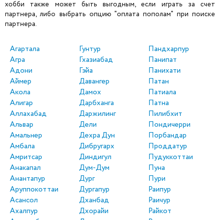
хобби также может быть выгодным, если играть за счет
партнера, либо выбрать опцию "оплата пополам" при поиске
партнера.
Агартала
Гунтур
Пандхарпур
Агра
Гхазиабад
Панипат
Адони
Гэйа
Панихати
Аймер
Давангер
Патан
Акола
Дамох
Патиала
Алигар
Дарбханга
Патна
Аллахабад
Даржилинг
Пилибхит
Альвар
Дели
Пондичерри
Амальнер
Дехра Дун
Порбандар
Амбала
Дибругарх
Проддатур
Амритсар
Диндигул
Пудуккоттаи
Анакапал
Дум-Дум
Пуна
Анантапур
Дург
Пури
Аруппокоттаи
Дургапур
Раипур
Асансол
Дханбад
Раичур
Ахалпур
Дхорайи
Райкот