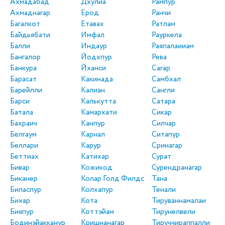
Ахмадабад
Дхулиа
Рампур
Ахмаднагар
Ерод
Ранчи
Багалкот
Етавах
Ратлам
Байдьябати
Имфал
Рауркела
Балли
Индаур
Раяпалаииам
Бангалор
Йодхпур
Рева
Банкура
Йханси
Сагар
Барасат
Какинада
Самбхал
Барейлли
Калиан
Сангли
Барси
Калькутта
Сатара
Батала
Камархати
Сикар
Бахраич
Канпур
Силчар
Белгаум
Карнал
Ситапур
Беллари
Карур
Сринагар
Беттиах
Катихар
Сурат
Бивар
Кожикод
Сурендранагар
Биканер
Колар Голд Филдс
Тана
Биласпур
Колхапур
Тенали
Бихар
Кота
Тируваннамалаи
Бияпур
Коттэйам
Тирунелвели
Бодинэйакканур
Кришнанагар
Тируччираппалли