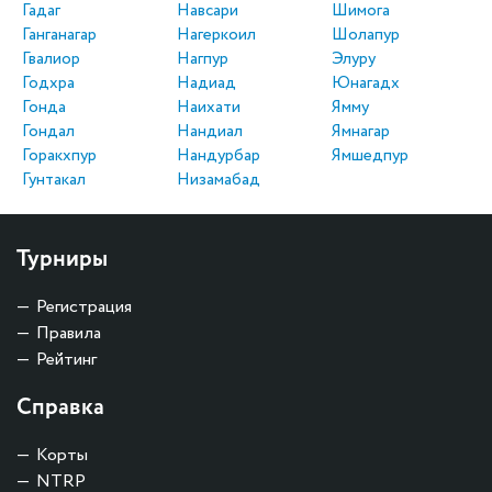
Гадаг
Навсари
Шимога
Ганганагар
Нагеркоил
Шолапур
Гвалиор
Нагпур
Элуру
Годхра
Надиад
Юнагадх
Гонда
Наихати
Ямму
Гондал
Нандиал
Ямнагар
Горакхпур
Нандурбар
Ямшедпур
Гунтакал
Низамабад
Турниры
Регистрация
Правила
Рейтинг
Справка
Корты
NTRP