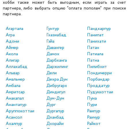
хобби также может быть выгодным, если играть за счет
партнера, либо выбрать опцию "оплата пополам" при поиске
партнера.
Агартала
Гунтур
Пандхарпур
Агра
Гхазиабад
Панипат
Адони
Гэйа
Панихати
Аймер
Давангер
Патан
Акола
Дамох
Патиала
Алигар
Дарбханга
Патна
Аллахабад
Даржилинг
Пилибхит
Альвар
Дели
Пондичерри
Амальнер
Дехра Дун
Порбандар
Амбала
Дибругарх
Проддатур
Амритсар
Диндигул
Пудуккоттаи
Анакапал
Дум-Дум
Пуна
Анантапур
Дург
Пури
Аруппокоттаи
Дургапур
Раипур
Асансол
Дханбад
Раичур
Ахалпур
Дхорайи
Райкот