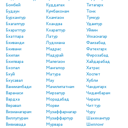
Бомбей
Куддапах
Титагарх
Будаун
Кумбаконам
Тонк
Бурханпур
Кхамгаон
Тумкур
Бхагалпур
Кхандва
Удаипур
Бхаратпур
Кхарагпур
Уйяин
Бхатпара
Латур
Улхаснагар
Бхиванди
Лудхиана
Фаизабад
Бхивани
Мадрас
Фатехгарх
Бхилаи
Мадурай
Фирозабад
Бхилвара
Малегаон
Хайдарабад
Бхопал
Мангалор
Хатрас
Бхуй
Матура
Хоспет
Бхусавал
Мау
Хубли
Ванииамбади
Мачилипатнам
Чандигарх
Варанаси
Мирзапур
Чидамбарам
Вардха
Морадабад
Чирала
Веравал
Морви
Читтур
Визианагарам
Музаффарнагар
Чуру
Виллупурам
Музаффарпур
Шахяханпур
Вияиавада
Мурвара
Шиллонг