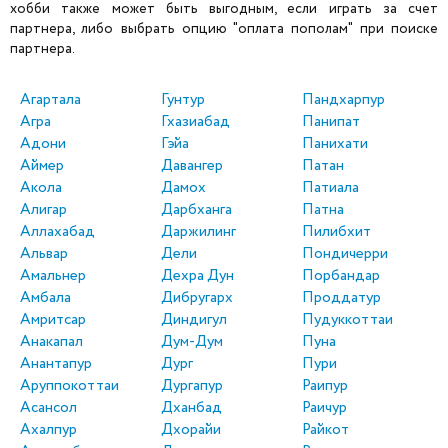
хобби также может быть выгодным, если играть за счет
партнера, либо выбрать опцию "оплата пополам" при поиске
партнера.
Агартала
Гунтур
Пандхарпур
Агра
Гхазиабад
Панипат
Адони
Гэйа
Панихати
Аймер
Давангер
Патан
Акола
Дамох
Патиала
Алигар
Дарбханга
Патна
Аллахабад
Даржилинг
Пилибхит
Альвар
Дели
Пондичерри
Амальнер
Дехра Дун
Порбандар
Амбала
Дибругарх
Проддатур
Амритсар
Диндигул
Пудуккоттаи
Анакапал
Дум-Дум
Пуна
Анантапур
Дург
Пури
Аруппокоттаи
Дургапур
Раипур
Асансол
Дханбад
Раичур
Ахалпур
Дхорайи
Райкот