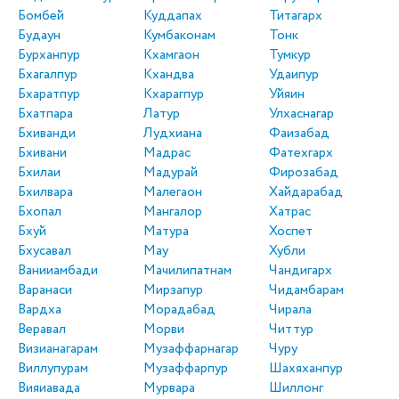
Бомбей
Куддапах
Титагарх
Будаун
Кумбаконам
Тонк
Бурханпур
Кхамгаон
Тумкур
Бхагалпур
Кхандва
Удаипур
Бхаратпур
Кхарагпур
Уйяин
Бхатпара
Латур
Улхаснагар
Бхиванди
Лудхиана
Фаизабад
Бхивани
Мадрас
Фатехгарх
Бхилаи
Мадурай
Фирозабад
Бхилвара
Малегаон
Хайдарабад
Бхопал
Мангалор
Хатрас
Бхуй
Матура
Хоспет
Бхусавал
Мау
Хубли
Ванииамбади
Мачилипатнам
Чандигарх
Варанаси
Мирзапур
Чидамбарам
Вардха
Морадабад
Чирала
Веравал
Морви
Читтур
Визианагарам
Музаффарнагар
Чуру
Виллупурам
Музаффарпур
Шахяханпур
Вияиавада
Мурвара
Шиллонг