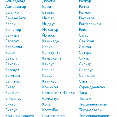
Ахмадабад
Дхулиа
Рампур
Ахмаднагар
Ерод
Ранчи
Багалкот
Етавах
Ратлам
Байдьябати
Имфал
Рауркела
Балли
Индаур
Раяпалаииам
Бангалор
Йодхпур
Рева
Банкура
Йханси
Сагар
Барасат
Какинада
Самбхал
Барейлли
Калиан
Сангли
Барси
Калькутта
Сатара
Батала
Камархати
Сикар
Бахраич
Канпур
Силчар
Белгаум
Карнал
Ситапур
Беллари
Карур
Сринагар
Беттиах
Катихар
Сурат
Бивар
Кожикод
Сурендранагар
Биканер
Колар Голд Филдс
Тана
Биласпур
Колхапур
Тенали
Бихар
Кота
Тируваннамалаи
Бияпур
Коттэйам
Тирунелвели
Бодинэйакканур
Кришнанагар
Тируччираппалли