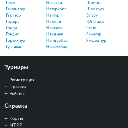
Гадаг
Навсари
Шимога
Ганганагар
Нагеркоил
Шолапур
Гвалиор
Нагпур
Элуру
Годхра
Надиад
Юнагадх
Гонда
Наихати
Ямму
Гондал
Нандиал
Ямнагар
Горакхпур
Нандурбар
Ямшедпур
Гунтакал
Низамабад
Турниры
Регистрация
Правила
Рейтинг
Справка
Корты
NTRP