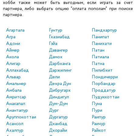
хобби также может быть выгодным, если играть за счет
партнера, либо выбрать опцию "оплата пополам" при поиске
партнера.
Агартала
Гунтур
Пандхарпур
Агра
Гхазиабад
Панипат
Адони
Гэйа
Панихати
Аймер
Давангер
Патан
Акола
Дамох
Патиала
Алигар
Дарбханга
Патна
Аллахабад
Даржилинг
Пилибхит
Альвар
Дели
Пондичерри
Амальнер
Дехра Дун
Порбандар
Амбала
Дибругарх
Проддатур
Амритсар
Диндигул
Пудуккоттаи
Анакапал
Дум-Дум
Пуна
Анантапур
Дург
Пури
Аруппокоттаи
Дургапур
Раипур
Асансол
Дханбад
Раичур
Ахалпур
Дхорайи
Райкот