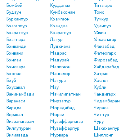
Бомбей
Куддапах
Титагарх
Будаун
Кумбаконам
Тонк
Бурханпур
Кхамгаон
Тумкур
Бхагалпур
Кхандва
Удаипур
Бхаратпур
Кхарагпур
Уйяин
Бхатпара
Латур
Улхаснагар
Бхиванди
Лудхиана
Фаизабад
Бхивани
Мадрас
Фатехгарх
Бхилаи
Мадурай
Фирозабад
Бхилвара
Малегаон
Хайдарабад
Бхопал
Мангалор
Хатрас
Бхуй
Матура
Хоспет
Бхусавал
Мау
Хубли
Ванииамбади
Мачилипатнам
Чандигарх
Варанаси
Мирзапур
Чидамбарам
Вардха
Морадабад
Чирала
Веравал
Морви
Читтур
Визианагарам
Музаффарнагар
Чуру
Виллупурам
Музаффарпур
Шахяханпур
Вияиавада
Мурвара
Шиллонг