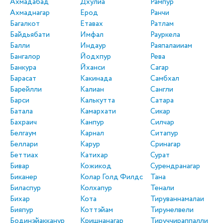
Ахмадабад
Дхулиа
Рампур
Ахмаднагар
Ерод
Ранчи
Багалкот
Етавах
Ратлам
Байдьябати
Имфал
Рауркела
Балли
Индаур
Раяпалаииам
Бангалор
Йодхпур
Рева
Банкура
Йханси
Сагар
Барасат
Какинада
Самбхал
Барейлли
Калиан
Сангли
Барси
Калькутта
Сатара
Батала
Камархати
Сикар
Бахраич
Канпур
Силчар
Белгаум
Карнал
Ситапур
Беллари
Карур
Сринагар
Беттиах
Катихар
Сурат
Бивар
Кожикод
Сурендранагар
Биканер
Колар Голд Филдс
Тана
Биласпур
Колхапур
Тенали
Бихар
Кота
Тируваннамалаи
Бияпур
Коттэйам
Тирунелвели
Бодинэйакканур
Кришнанагар
Тируччираппалли