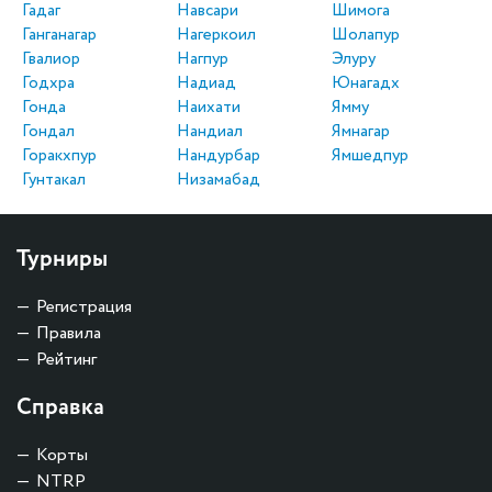
Гадаг
Навсари
Шимога
Ганганагар
Нагеркоил
Шолапур
Гвалиор
Нагпур
Элуру
Годхра
Надиад
Юнагадх
Гонда
Наихати
Ямму
Гондал
Нандиал
Ямнагар
Горакхпур
Нандурбар
Ямшедпур
Гунтакал
Низамабад
Турниры
Регистрация
Правила
Рейтинг
Справка
Корты
NTRP