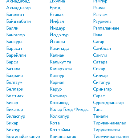
Ахмадабад
Дхулиа
Рампур
Ахмаднагар
Ерод
Ранчи
Багалкот
Етавах
Ратлам
Байдьябати
Имфал
Рауркела
Балли
Индаур
Раяпалаииам
Бангалор
Йодхпур
Рева
Банкура
Йханси
Сагар
Барасат
Какинада
Самбхал
Барейлли
Калиан
Сангли
Барси
Калькутта
Сатара
Батала
Камархати
Сикар
Бахраич
Канпур
Силчар
Белгаум
Карнал
Ситапур
Беллари
Карур
Сринагар
Беттиах
Катихар
Сурат
Бивар
Кожикод
Сурендранагар
Биканер
Колар Голд Филдс
Тана
Биласпур
Колхапур
Тенали
Бихар
Кота
Тируваннамалаи
Бияпур
Коттэйам
Тирунелвели
Бодинэйакканур
Кришнанагар
Тируччираппалли