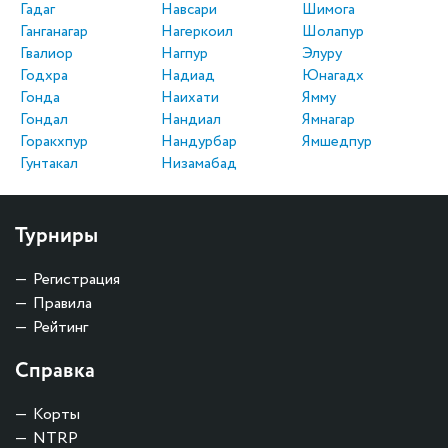
Гадаг
Навсари
Шимога
Ганганагар
Нагеркоил
Шолапур
Гвалиор
Нагпур
Элуру
Годхра
Надиад
Юнагадх
Гонда
Наихати
Ямму
Гондал
Нандиал
Ямнагар
Горакхпур
Нандурбар
Ямшедпур
Гунтакал
Низамабад
Турниры
Регистрация
Правила
Рейтинг
Справка
Корты
NTRP