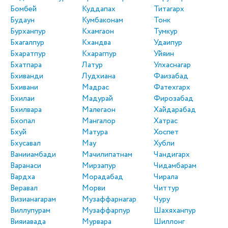
Бомбей
Куддапах
Титагарх
Будаун
Кумбаконам
Тонк
Бурханпур
Кхамгаон
Тумкур
Бхагалпур
Кхандва
Удаипур
Бхаратпур
Кхарагпур
Уйяин
Бхатпара
Латур
Улхаснагар
Бхиванди
Лудхиана
Фаизабад
Бхивани
Мадрас
Фатехгарх
Бхилаи
Мадурай
Фирозабад
Бхилвара
Малегаон
Хайдарабад
Бхопал
Мангалор
Хатрас
Бхуй
Матура
Хоспет
Бхусавал
Мау
Хубли
Ванииамбади
Мачилипатнам
Чандигарх
Варанаси
Мирзапур
Чидамбарам
Вардха
Морадабад
Чирала
Веравал
Морви
Читтур
Визианагарам
Музаффарнагар
Чуру
Виллупурам
Музаффарпур
Шахяханпур
Вияиавада
Мурвара
Шиллонг