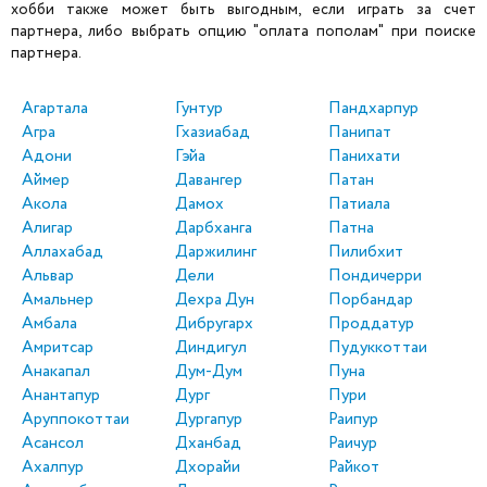
хобби также может быть выгодным, если играть за счет
партнера, либо выбрать опцию "оплата пополам" при поиске
партнера.
Агартала
Гунтур
Пандхарпур
Агра
Гхазиабад
Панипат
Адони
Гэйа
Панихати
Аймер
Давангер
Патан
Акола
Дамох
Патиала
Алигар
Дарбханга
Патна
Аллахабад
Даржилинг
Пилибхит
Альвар
Дели
Пондичерри
Амальнер
Дехра Дун
Порбандар
Амбала
Дибругарх
Проддатур
Амритсар
Диндигул
Пудуккоттаи
Анакапал
Дум-Дум
Пуна
Анантапур
Дург
Пури
Аруппокоттаи
Дургапур
Раипур
Асансол
Дханбад
Раичур
Ахалпур
Дхорайи
Райкот