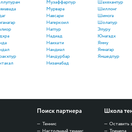
ллупурам
Музаффарпур
Шахяханпур
яиавада
Мурвара
Шиллонг
даг
Навсари
Шимога
нганагар
Нагеркоил
Шолапур
алиор
Нагпур
Элуру
дхра
Надиад
Юнагадх
нда
Наихати
Ямму
ндал
Нандиал
Ямнагар
ракхпур
Нандурбар
Ямшедпур
нтакал
Низамабад
Поиск партнера
Школа те
Теннис
Оставить 
Настольный теннис
Тренера