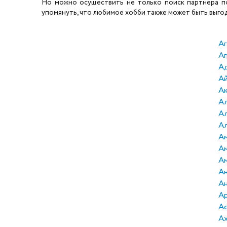
Но можно осуществить не только поиск партнера по 
упомянуть, что любимое хобби также может быть выгодн
Аг
Аг
А
А
А
Ал
А
Ал
Ам
А
А
Ан
Ан
А
А
А