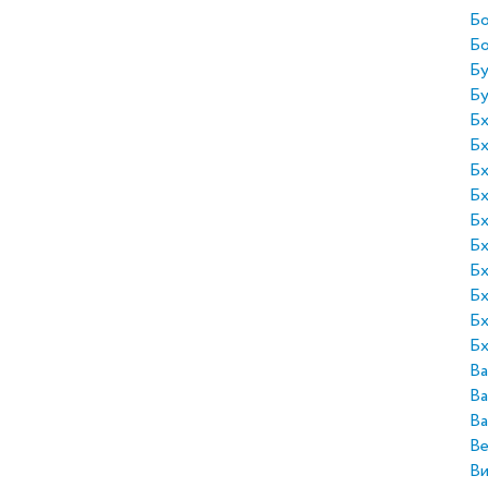
Бо
Б
Бу
Бу
Бх
Бх
Бх
Бх
Бх
Бх
Бх
Бх
Бх
Бх
Ва
Ва
Ва
Ве
Ви