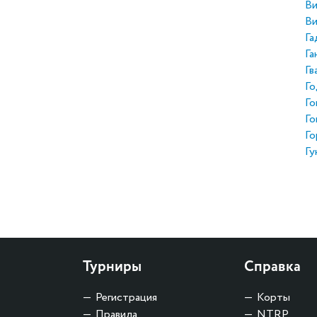
Ви
Ви
Га
Га
Гв
Го
Го
Го
Го
Гу
Турниры
Справка
Регистрация
Корты
Правила
NTRP