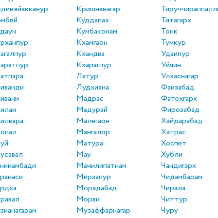
динэйакканур
Кришнанагар
Тируччираппалл
омбей
Куддапах
Титагарх
даун
Кумбаконам
Тонк
рханпур
Кхамгаон
Тумкур
агалпур
Кхандва
Удаипур
аратпур
Кхарагпур
Уйяин
атпара
Латур
Улхаснагар
иванди
Лудхиана
Фаизабад
ивани
Мадрас
Фатехгарх
илаи
Мадурай
Фирозабад
илвара
Малегаон
Хайдарабад
опал
Мангалор
Хатрас
уй
Матура
Хоспет
усавал
Мау
Хубли
нииамбади
Мачилипатнам
Чандигарх
ранаси
Мирзапур
Чидамбарам
рдха
Морадабад
Чирала
равал
Морви
Читтур
зианагарам
Музаффарнагар
Чуру