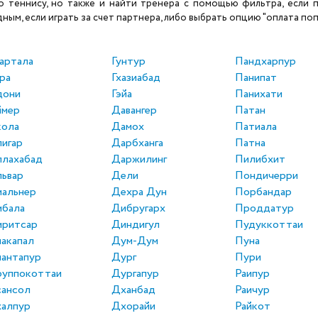
теннису, но также и найти тренера с помощью фильтра, если по
ым, если играть за счет партнера, либо выбрать опцию "оплата поп
артала
Гунтур
Пандхарпур
ра
Гхазиабад
Панипат
дони
Гэйа
Панихати
ймер
Давангер
Патан
кола
Дамох
Патиала
игар
Дарбханга
Патна
ллахабад
Даржилинг
Пилибхит
ьвар
Дели
Пондичерри
альнер
Дехра Дун
Порбандар
мбала
Дибругарх
Проддатур
мритсар
Диндигул
Пудуккоттаи
акапал
Дум-Дум
Пуна
антапур
Дург
Пури
руппокоттаи
Дургапур
Раипур
сансол
Дханбад
Раичур
халпур
Дхорайи
Райкот