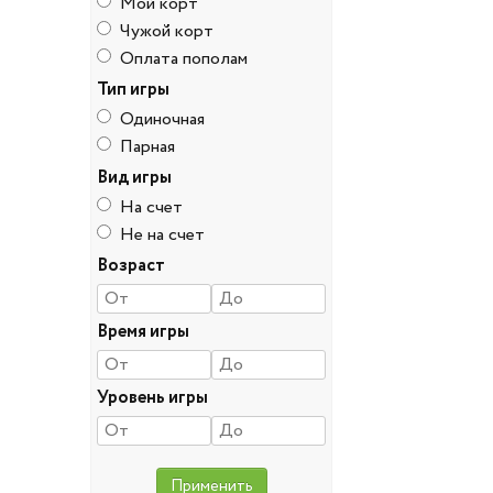
Мой корт
Чужой корт
Оплата пополам
Тип игры
Одиночная
Парная
Вид игры
На счет
Не на счет
Возраст
Время игры
Уровень игры