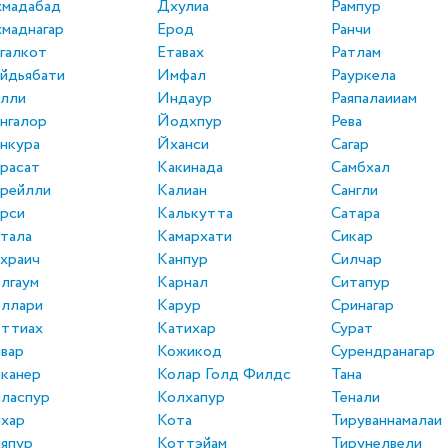
хмадабад
Дхулиа
Рампур
маднагар
Ерод
Ранчи
галкот
Етавах
Ратлам
йдьябати
Имфал
Рауркела
алли
Индаур
Раяпалаииам
нгалор
Йодхпур
Рева
нкура
Йханси
Сагар
расат
Какинада
Самбхал
рейлли
Калиан
Сангли
рси
Калькутта
Сатара
тала
Камархати
Сикар
храич
Канпур
Силчар
лгаум
Карнал
Ситапур
еллари
Карур
Сринагар
еттиах
Катихар
Сурат
вар
Кожикод
Сурендранагар
канер
Колар Голд Филдс
Тана
ласпур
Колхапур
Тенали
хар
Кота
Тируваннамалаи
япур
Коттэйам
Тирунелвели