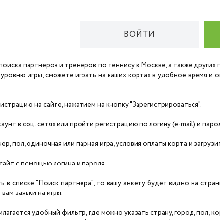
ВОЙТИ
поиска партнеров и тренеров по теннису в Москве, а также других
 уровню игры, сможете играть на ваших кортах в удобное время и
страцию на сайте, нажатием на кнопку "Зарегистрироваться".
унт в соц. сетях или пройти регистрацию по логину (e-mail) и паро
нер, пол, одиночная или парная игра, условия оплаты корта и загруз
сайт с помощью логина и пароля.
ть в списке "Поиск партнера", то вашу анкету будет видно на стра
вам заявки на игры.
агается удобный фильтр, где можно указать страну, город, пол, корт,