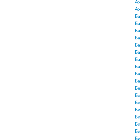
А
Ах
Ба
Ба
Б
Ба
Ба
Ба
Ба
Ба
Ба
Ба
Бе
Б
Б
Би
Би
Би
Би
Би